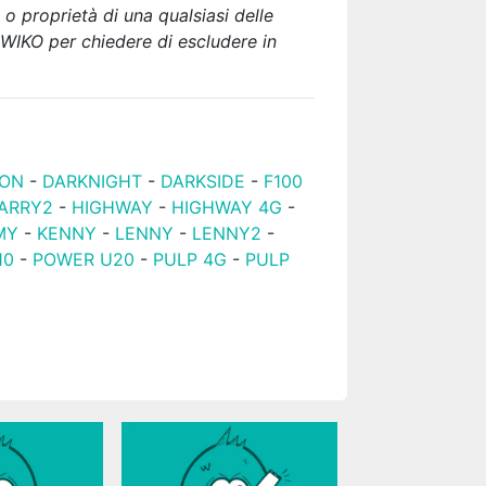
 o proprietà di una qualsiasi delle
re WIKO per chiedere di escludere
in
ON
-
DARKNIGHT
-
DARKSIDE
-
F100
ARRY2
-
HIGHWAY
-
HIGHWAY 4G
-
MY
-
KENNY
-
LENNY
-
LENNY2
-
10
-
POWER U20
-
PULP 4G
-
PULP