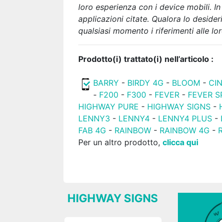
loro esperienza con i device mobili. In
applicazioni citate. Qualora lo deside
qualsiasi momento
i riferimenti alle l
Prodotto(i) trattato(i) nell’articolo :
BARRY
-
BIRDY 4G
-
BLOOM
-
CIN
-
F200
-
F300
-
FEVER
-
FEVER S
HIGHWAY PURE
-
HIGHWAY SIGNS
-
LENNY3
-
LENNY4
-
LENNY4 PLUS
-
FAB 4G
-
RAINBOW
-
RAINBOW 4G
-
Per un altro prodotto,
clicca qui
HIGHWAY SIGNS