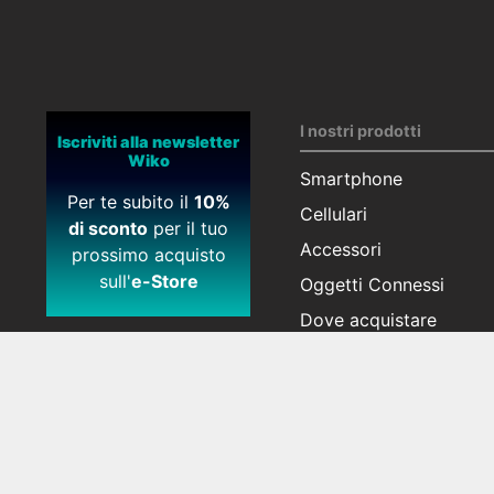
I nostri prodotti
Iscriviti alla newsletter
Wiko
Smartphone
Per te subito il
10%
Cellulari
di sconto
per il tuo
Accessori
prossimo acquisto
sull'
e-Store
Oggetti Connessi
Dove acquistare
Certificazioni
Vecchi Modelli