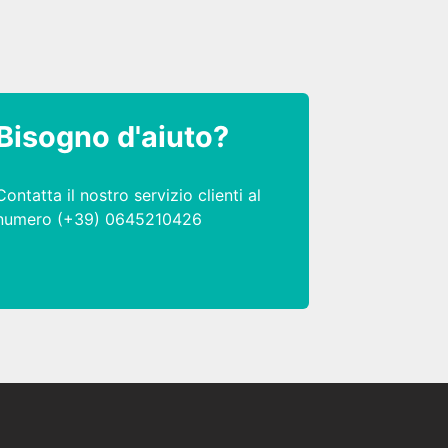
Bisogno d'aiuto?
Contatta il nostro servizio clienti al
numero (+39) 0645210426