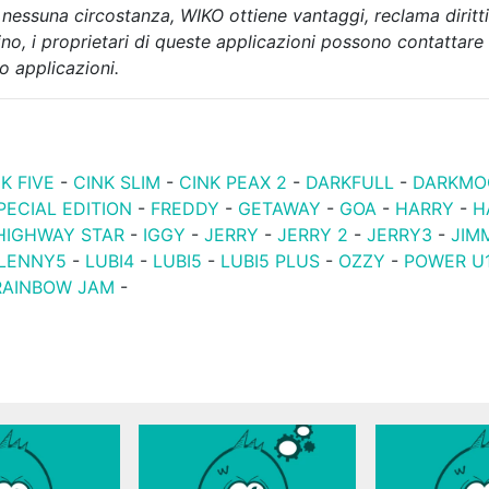
 nessuna circostanza, WIKO ottiene vantaggi, reclama diritti
rino, i proprietari di queste applicazioni possono contatta
oro applicazioni.
K FIVE
-
CINK SLIM
-
CINK PEAX 2
-
DARKFULL
-
DARKMO
PECIAL EDITION
-
FREDDY
-
GETAWAY
-
GOA
-
HARRY
-
H
HIGHWAY STAR
-
IGGY
-
JERRY
-
JERRY 2
-
JERRY3
-
JIM
LENNY5
-
LUBI4
-
LUBI5
-
LUBI5 PLUS
-
OZZY
-
POWER U
RAINBOW JAM
-