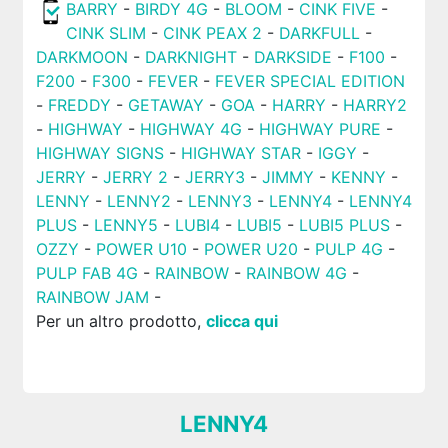
BARRY
-
BIRDY 4G
-
BLOOM
-
CINK FIVE
-
CINK SLIM
-
CINK PEAX 2
-
DARKFULL
-
DARKMOON
-
DARKNIGHT
-
DARKSIDE
-
F100
-
F200
-
F300
-
FEVER
-
FEVER SPECIAL EDITION
-
FREDDY
-
GETAWAY
-
GOA
-
HARRY
-
HARRY2
-
HIGHWAY
-
HIGHWAY 4G
-
HIGHWAY PURE
-
HIGHWAY SIGNS
-
HIGHWAY STAR
-
IGGY
-
JERRY
-
JERRY 2
-
JERRY3
-
JIMMY
-
KENNY
-
LENNY
-
LENNY2
-
LENNY3
-
LENNY4
-
LENNY4
PLUS
-
LENNY5
-
LUBI4
-
LUBI5
-
LUBI5 PLUS
-
OZZY
-
POWER U10
-
POWER U20
-
PULP 4G
-
PULP FAB 4G
-
RAINBOW
-
RAINBOW 4G
-
RAINBOW JAM
-
Per un altro prodotto,
clicca qui
LENNY4