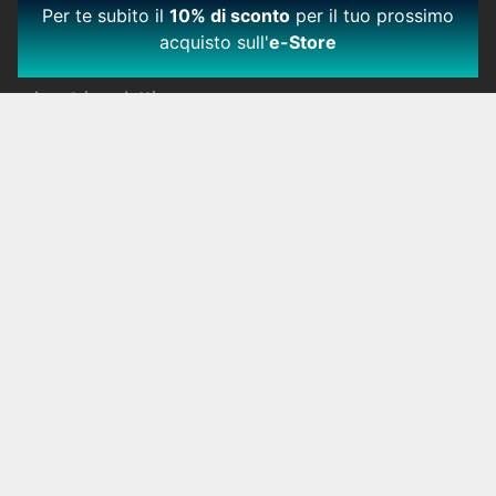
Per te subito il
10% di sconto
per il tuo prossimo
acquisto sull'
e-Store
I nostri prodotti
Smartphone
Cellulari
Accessori
Oggetti Connessi
Dove acquistare
Certificazioni
Vecchi Modelli
Azienda
Manifesto
Offerte di lavori
Servizio Clienti
Supporto Produtto
Domande frequenti
Aggiornamenti
Servizio Clienti
Garanzia
Condizioni Generali di