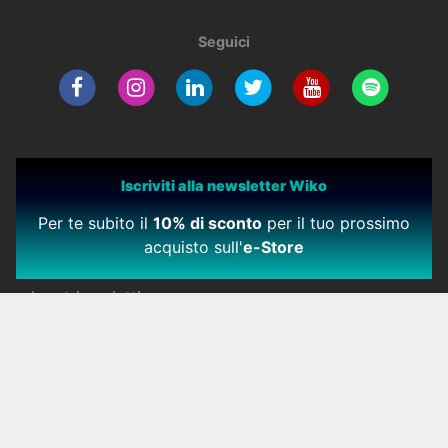
Seguici
Iscriviti alla newsletter Wiko
Per te subito il
10% di sconto
per il tuo prossimo
acquisto sull'
e-Store
I nostri prodotti
Smartphone
Cellulari
Accessori
Oggetti Connessi
Dove acquistare
Certificazioni
Vecchi Modelli