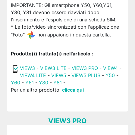
IMPORTANTE: Gli smartphone Y50, Y60,Y61,
Y80, Y81 devono essere riavviati dopo
l'inserimento e l'espulsione di una scheda SIM.
* Le foto/video sincronizzati con l'applicazione
"Foto"
non appaiono in questa cartella.
Prodotto(i) trattato(i) nell’articolo :
VIEW3
-
VIEW3 LITE
-
VIEW3 PRO
-
VIEW4
-
VIEW4 LITE
-
VIEW5
-
VIEW5 PLUS
-
Y50
-
Y60
-
Y61
-
Y80
-
Y81
-
Per un altro prodotto,
clicca qui
VIEW3 PRO