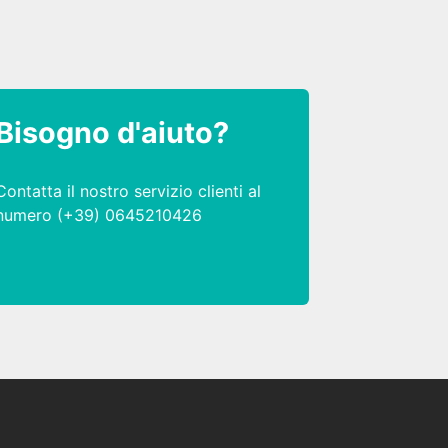
Bisogno d'aiuto?
Contatta il nostro servizio clienti al
numero (+39) 0645210426