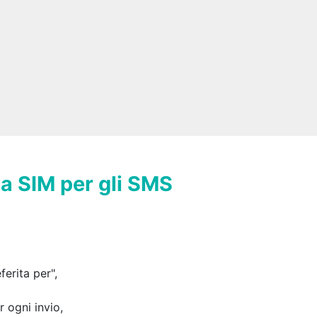
a SIM per gli SMS
erita per",
r ogni invio,