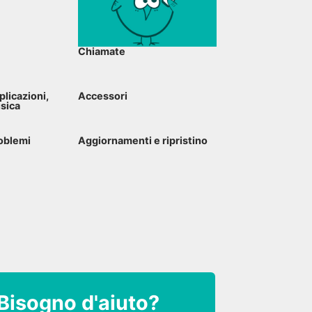
Chiamate
plicazioni,
Accessori
usica
oblemi
Aggiornamenti e ripristino
Bisogno d'aiuto?