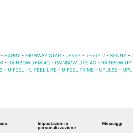
-
HARRY
-
HIGHWAY STAR
-
JERRY
-
JERRY 2
-
KENNY
-
AM
-
RAINBOW JAM 4G
-
RAINBOW LITE 4G
-
RAINBOW UP
2
-
U FEEL
-
U FEEL LITE
-
U FEEL PRIME
-
UPULSE
-
UPU
base
Impostazioni e
Messaggi
personalizzazione