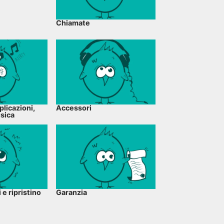
Chiamate
plicazioni,
Accessori
usica
e ripristino
Garanzia