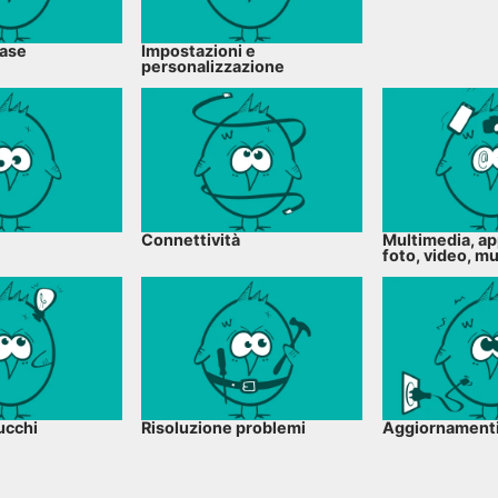
base
Impostazioni e
personalizzazione
Connettività
Multimedia, ap
foto, video, m
ucchi
Risoluzione problemi
Aggiornamenti 