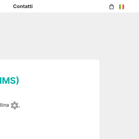
Contatti
/MMS)
llina
,