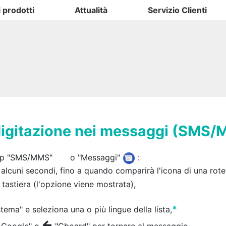
i prodotti
Attualità
Servizio Clienti
 digitazione nei messaggi (SMS
app "SMS/MMS"
o "Messaggi"
:
er alcuni secondi, fino a quando comparirà l'icona di una rote
a tastiera (l'opzione viene mostrata),
*
stema" e seleziona una o più lingue della lista,
←
a Google" o
"Gboard" per tornare al messaggio.