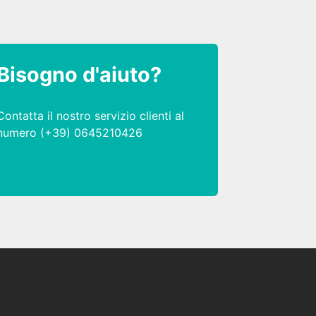
Bisogno d'aiuto?
Contatta il nostro servizio clienti al
numero (+39) 0645210426