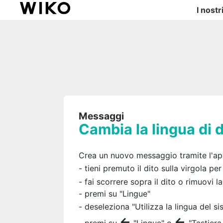
I nostr
Messaggi
Cambia la lingua di
Crea un nuovo messaggio tramite l'
- tieni premuto il dito sulla virgola p
- fai scorrere sopra il dito o rimuovi l
- premi su "Lingue"
- deseleziona "Utilizza la lingua del si
←
←
- premi su
"Lingue" o
"Tastier