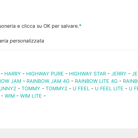
uoneria e clicca su OK per salvare.
*
eria personalizzata
-
HARRY
-
HIGHWAY PURE
-
HIGHWAY STAR
-
JERRY
-
JE
BOW JAM
-
RAINBOW JAM 4G
-
RAINBOW LITE 4G
-
RAIN
UNNY2
-
TOMMY
-
TOMMY2
-
U FEEL
-
U FEEL LITE
-
U F
-
WIM
-
WIM LITE
-