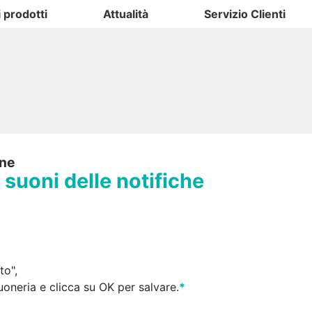
i prodotti
Attualità
Servizio Clienti
one
i suoni delle notifiche
to",
uoneria e clicca su OK per salvare.
*