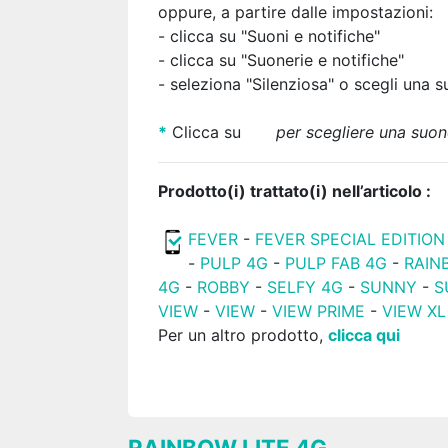
oppure, a partire dalle impostazioni:
- clicca su "Suoni e notifiche"
- clicca su "Suonerie e notifiche"
- seleziona "Silenziosa"
o scegli una s
*
Clicca su
per scegliere una suon
Prodotto(i) trattato(i) nell’articolo :
FEVER
-
FEVER SPECIAL EDITION
-
PULP 4G
-
PULP FAB 4G
-
RAIN
4G
-
ROBBY
-
SELFY 4G
-
SUNNY
-
S
VIEW
-
VIEW
-
VIEW PRIME
-
VIEW XL
Per un altro prodotto,
clicca qui
RAINBOW LITE 4G