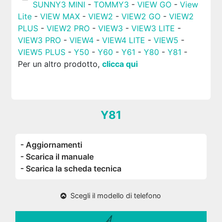
SUNNY3 MINI
-
TOMMY3
-
VIEW GO
-
View
Lite
-
VIEW MAX
-
VIEW2
-
VIEW2 GO
-
VIEW2
PLUS
-
VIEW2 PRO
-
VIEW3
-
VIEW3 LITE
-
VIEW3 PRO
-
VIEW4
-
VIEW4 LITE
-
VIEW5
-
VIEW5 PLUS
-
Y50
-
Y60
-
Y61
-
Y80
-
Y81
-
Per un altro prodotto,
clicca qui
Y81
- Aggiornamenti
- Scarica il manuale
- Scarica la scheda tecnica
Scegli il modello di telefono