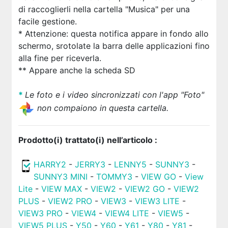
di raccoglierli nella cartella "Musica" per una
facile gestione.
* Attenzione: questa notifica appare in fondo allo
schermo, srotolate la barra delle applicazioni fino
alla fine per riceverla.
** Appare anche la scheda SD
*
Le foto e i video sincronizzati con l'app "Foto"
non compaiono in questa cartella.
Prodotto(i) trattato(i) nell’articolo :
HARRY2
-
JERRY3
-
LENNY5
-
SUNNY3
-
SUNNY3 MINI
-
TOMMY3
-
VIEW GO
-
View
Lite
-
VIEW MAX
-
VIEW2
-
VIEW2 GO
-
VIEW2
PLUS
-
VIEW2 PRO
-
VIEW3
-
VIEW3 LITE
-
VIEW3 PRO
-
VIEW4
-
VIEW4 LITE
-
VIEW5
-
VIEW5 PLUS
-
Y50
-
Y60
-
Y61
-
Y80
-
Y81
-