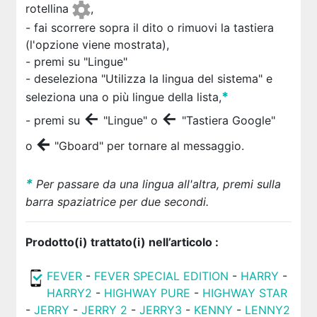
rotellina
,
- fai scorrere sopra il dito o rimuovi la tastiera
(l'opzione viene mostrata),
- premi su "Lingue"
- deseleziona "Utilizza la lingua del sistema" e
*
seleziona una o più lingue della lista,
←
←
- premi su
"Lingue" o
"Tastiera Google"
←
o
"Gboard" per tornare al messaggio.
*
Per passare da una lingua all'altra, premi sulla
barra spaziatrice per due secondi.
Prodotto(i) trattato(i) nell’articolo :
FEVER
-
FEVER SPECIAL EDITION
-
HARRY
-
HARRY2
-
HIGHWAY PURE
-
HIGHWAY STAR
-
JERRY
-
JERRY 2
-
JERRY3
-
KENNY
-
LENNY2