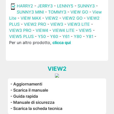
HARRY2
-
JERRY3
-
LENNY5
-
SUNNY3
-
SUNNY3 MINI
-
TOMMY3
-
VIEW GO
-
View
Lite
-
VIEW MAX
-
VIEW2
-
VIEW2 GO
-
VIEW2
PLUS
-
VIEW2 PRO
-
VIEW3
-
VIEW3 LITE
-
VIEW3 PRO
-
VIEW4
-
VIEW4 LITE
-
VIEW5
-
VIEW5 PLUS
-
Y50
-
Y60
-
Y61
-
Y80
-
Y81
-
Per un altro prodotto,
clicca qui
VIEW2
- Aggiornamenti
- Scarica il manuale
- Guida rapida
- Manuale di sicurezza
- Scarica la scheda tecnica