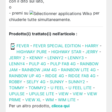
con il dito sul lato,
o
- premi su
per
chiuderle tutte simultaneamente.
Prodotto(i) trattato(i) nell’articolo :
FEVER
-
FEVER SPECIAL EDITION
-
HARRY
-
HIGHWAY PURE
-
HIGHWAY STAR
-
JERRY
-
JERRY 2
-
KENNY
-
LENNY2
-
LENNY3
-
LENNY4
-
PULP 4G
-
PULP FAB 4G
-
RAINBOW
JAM
-
RAINBOW JAM 4G
-
RAINBOW LITE 4G
-
RAINBOW UP 4G
-
RIDGE 4G
-
RIDGE FAB 4G
-
ROBBY
-
SELFY 4G
-
SUNNY
-
SUNNY2
-
TOMMY
-
TOMMY2
-
U FEEL
-
U FEEL LITE
-
UPULSE
-
UPULSE LITE
-
VIEW
-
VIEW
-
VIEW
PRIME
-
VIEW XL
-
WIM
-
WIM LITE
-
Per un altro prodotto,
clicca qui