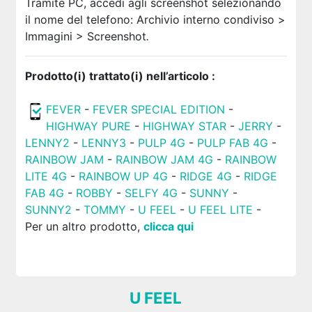
Tramite PC, accedi agli screenshot selezionando
il nome del telefono: Archivio interno condiviso >
Immagini > Screenshot
.
Prodotto(i) trattato(i) nell’articolo :
FEVER
-
FEVER SPECIAL EDITION
-
HIGHWAY PURE
-
HIGHWAY STAR
-
JERRY
-
LENNY2
-
LENNY3
-
PULP 4G
-
PULP FAB 4G
-
RAINBOW JAM
-
RAINBOW JAM 4G
-
RAINBOW
LITE 4G
-
RAINBOW UP 4G
-
RIDGE 4G
-
RIDGE
FAB 4G
-
ROBBY
-
SELFY 4G
-
SUNNY
-
SUNNY2
-
TOMMY
-
U FEEL
-
U FEEL LITE
-
Per un altro prodotto,
clicca qui
U FEEL