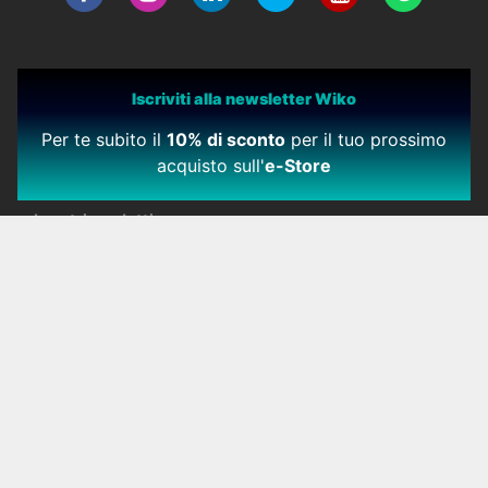
Iscriviti alla newsletter Wiko
Per te subito il
10% di sconto
per il tuo prossimo
acquisto sull'
e-Store
I nostri prodotti
Smartphone
Cellulari
Accessori
Oggetti Connessi
Dove acquistare
Certificazioni
Vecchi Modelli
Azienda
Manifesto
Offerte di lavori