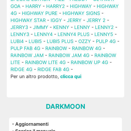
GOA
-
HARRY
-
HARRY2
-
HIGHWAY
-
HIGHWAY
4G
-
HIGHWAY PURE
-
HIGHWAY SIGNS
-
HIGHWAY STAR
-
IGGY
-
JERRY
-
JERRY 2
-
JERRY3
-
JIMMY
-
KENNY
-
LENNY
-
LENNY2
-
LENNY3
-
LENNY4
-
LENNY4 PLUS
-
LENNY5
-
LUBI4
-
LUBI5
-
LUBI5 PLUS
-
OZZY
-
PULP 4G
-
PULP FAB 4G
-
RAINBOW
-
RAINBOW 4G
-
RAINBOW JAM
-
RAINBOW JAM 4G
-
RAINBOW
LITE
-
RAINBOW LITE 4G
-
RAINBOW UP 4G
-
RIDGE 4G
-
RIDGE FAB 4G
-
Per un altro prodotto,
clicca qui
DARKMOON
- Aggiornamenti