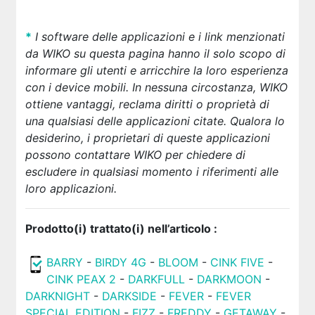
*
I software delle applicazioni e i link menzionati
da WIKO su questa pagina hanno il solo scopo di
informare gli utenti e arricchire la loro esperienza
con i device mobili. In nessuna circostanza, WIKO
ottiene vantaggi, reclama diritti o proprietà di
una qualsiasi delle applicazioni citate. Qualora lo
desiderino, i proprietari di queste applicazioni
possono contattare WIKO per chiedere di
escludere
in qualsiasi momento
i riferimenti alle
loro applicazioni.
Prodotto(i) trattato(i) nell’articolo :
BARRY
-
BIRDY 4G
-
BLOOM
-
CINK FIVE
-
CINK PEAX 2
-
DARKFULL
-
DARKMOON
-
DARKNIGHT
-
DARKSIDE
-
FEVER
-
FEVER
SPECIAL EDITION
-
FIZZ
-
FREDDY
-
GETAWAY
-