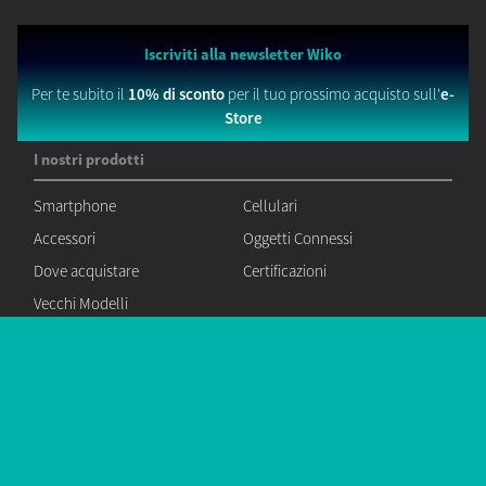
Iscriviti alla newsletter Wiko
Per te subito il
10% di sconto
per il tuo prossimo acquisto sull'
e-
Store
I nostri prodotti
Smartphone
Cellulari
Accessori
Oggetti Connessi
Dove acquistare
Certificazioni
Vecchi Modelli
Azienda
Manifesto
Offerte di lavori
Servizio Clienti
Supporto Produtto
Domande frequenti