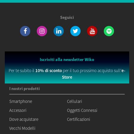
Seguici
Iscriviti alla newsletter Wiko
Per te subito il
10% di sconto
per il tuo prossimo acquisto sull'
e-
Store
I nostri prodotti
Smartphone
Cellulari
Accessori
Oggetti Connessi
Dove acquistare
Certificazioni
Vecchi Modelli