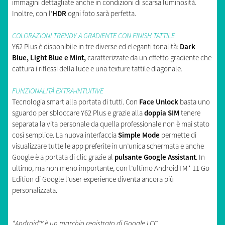
immagini dettagliate anche in condizioni di scarsa luminosità.
Inoltre, con l’
HDR
ogni foto sarà perfetta.
COLORAZIONI TRENDY A GRADIENTE CON FINISH TATTILE
Y62 Plus è disponibile in tre diverse ed eleganti tonalità:
Dark
Blue, Light Blue e Mint,
caratterizzate da un effetto gradiente che
cattura i riflessi della luce e una texture tattile diagonale.
FUNZIONALITÀ EXTRA-INTUITIVE
Tecnologia smart alla portata di tutti. Con
Face Unlock
basta uno
sguardo per sbloccare Y62 Plus e grazie alla
doppia SIM
tenere
separata la vita personale da quella professionale non è mai stato
così semplice. La nuova interfaccia
Simple Mode
permette di
visualizzare tutte le app preferite in un’unica schermata e anche
Google è a portata di clic grazie al
pulsante Google Assistant
. In
ultimo, ma non meno importante, con l’ultimo AndroidTM* 11 Go
Edition di Google l’user experience diventa ancora più
personalizzata.
*Android™ è un marchio registrato di Google LCC