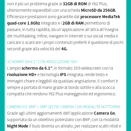
non è più un problema grazie ai
32GB di ROM
di Y62 Plus,
ulteriormente espandibili con una scheda
MicroSD da 256GB.
Efficienza e prestazioni sono garantite dal
processore MediaTek
quad-core 1.8Ghz
integrato e i
2GB di RAM
permettono di
passare, in tutta rapidità, da un'applicazione all'altra all’insegna
del multitasking. Infine, navigare in Internet o sui social media e
caricare o scaricare i propri contenuti preferiti è questione di pochi
secondi grazie alla velocità del
4G.
SCHERMO DA 6.1’’ CON RISOLUZIONE HD+
L'ampio
schermo da 6.1”
, in formato 19:9 widescreen con la
risoluzione HD+
e tecnologia
IPS
integrata, rende testo e
immagini chiare e leggibili da qualsiasi angolazione. Il comfort è
sempre a portata di mano grazie al bordo sottile e alla scocca
compatta che rendono Y62 Plus maneggevole ed ergonomico.
CAMERA GO: 8MP + 5MP SELFIE CAMERA CON MODALITÀ NOTTURNA
Grazie agli ultimi aggiornamenti dell'applicazione
Camera Go
,
supportata da un obiettivo potenziato con 8MP, con la modalità
Night Mode
il buio diventa un alleato, per realizzare scatti nitidi e